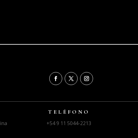
TELÉFONO
ina
+54 9 11 5044-2213