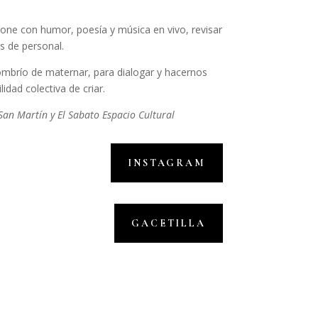
pone con humor, poesía y música en vivo, revisar
s de personal.
ombrío de maternar, para dialogar y hacernos
idad colectiva de criar.
 San Martín y El Sabato Espacio Cultural
INSTAGRAM
GACETILLA