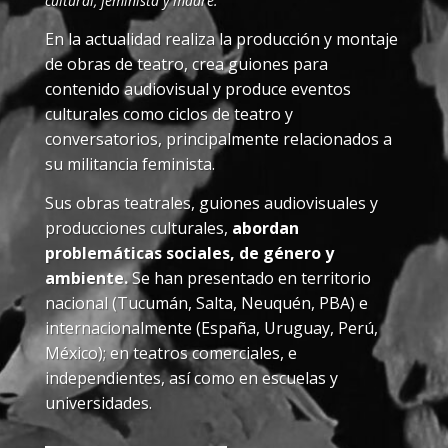
cultural, feminista y madre.
En la actualidad realiza la producción y montaje
de obras de teatro, crea guiones para
contenido audiovisual y produce eventos
culturales como ciclos de teatro y
conversatorios, principalmente relacionados a
su militancia feminista.
Sus obras teatrales, guiones audiovisuales y
producciones culturales,
abordan
problemáticas sociales, de género y
ambiente.
Se han presentado en territorio
nacional (Tucumán, Salta, Neuquén, PBA) e
internacionalmente (España, Uruguay, Perú,
México); en teatros comerciales, e
independientes, así como en escuelas y
universidades.