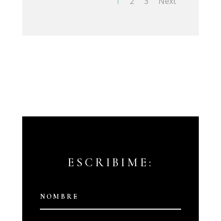
1
2
3
Next
ESCRIBIME: